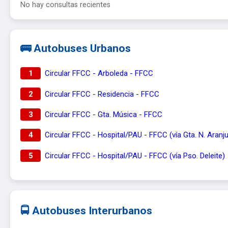
No hay consultas recientes
🚌 Autobuses Urbanos
1
Circular FFCC - Arboleda - FFCC
2
Circular FFCC - Residencia - FFCC
3
Circular FFCC - Gta. Música - FFCC
4
Circular FFCC - Hospital/PAU - FFCC (vía Gta. N. Aranj
5
Circular FFCC - Hospital/PAU - FFCC (vía Pso. Deleite)
🚍 Autobuses Interurbanos