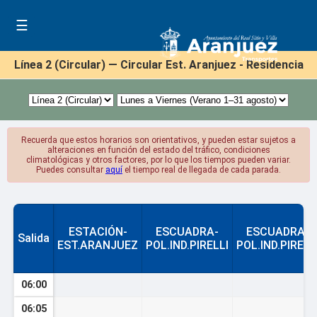
☰
Línea 2 (Circular) — Circular Est. Aranjuez - Residencia
Recuerda que estos horarios son orientativos, y pueden estar sujetos a
alteraciones en función del estado del tráfico, condiciones
climatológicas y otros factores, por lo que los tiempos pueden variar.
Puedes consultar
aquí
el tiempo real de llegada de cada parada.
ESTACIÓN-
ESCUADRA-
ESCUADRA-
Salida
EST.ARANJUEZ
POL.IND.PIRELLI
POL.IND.PIRELL
06:00
06:05